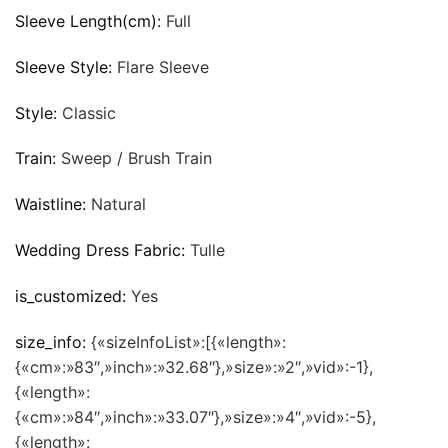
Sleeve Length(cm):
Full
Sleeve Style:
Flare Sleeve
Style:
Classic
Train:
Sweep / Brush Train
Waistline:
Natural
Wedding Dress Fabric:
Tulle
is_customized:
Yes
size_info:
{«sizeInfoList»:[{«length»:
{«cm»:»83″,»inch»:»32.68″},»size»:»2″,»vid»:-1},
{«length»:
{«cm»:»84″,»inch»:»33.07″},»size»:»4″,»vid»:-5},
{«length»: