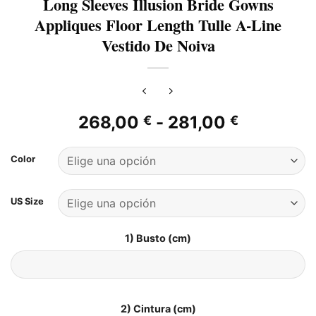
Long Sleeves Illusion Bride Gowns
Appliques Floor Length Tulle A-Line
Vestido De Noiva
Rango
268,00
-
281,00
€
€
de
precios:
Color
desde
268,00 €
US Size
hasta
281,00 €
1) Busto (cm)
2) Cintura (cm)