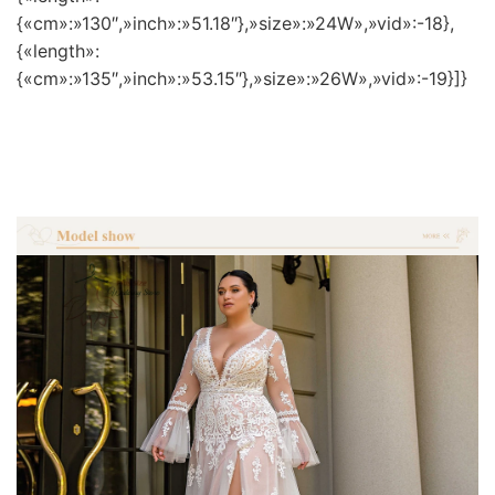
{«cm»:»130″,»inch»:»51.18″},»size»:»24W»,»vid»:-18},
{«length»:
{«cm»:»135″,»inch»:»53.15″},»size»:»26W»,»vid»:-19}]}