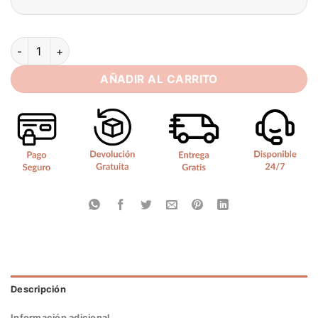
Sexy Wedding Dresses Plus Size V Neck Long Sleeves Illusion
AÑADIR AL CARRITO
Descripción
Información adicional