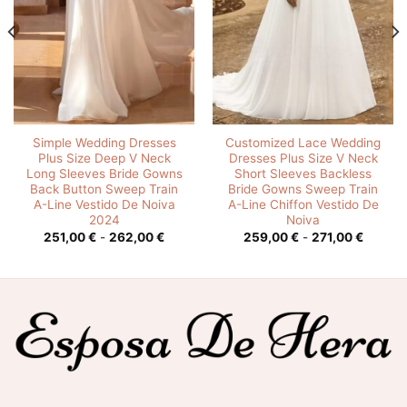
Simple Wedding Dresses
Customized Lace Wedding
Plus Size Deep V Neck
Dresses Plus Size V Neck
Long Sleeves Bride Gowns
Short Sleeves Backless
Back Button Sweep Train
Bride Gowns Sweep Train
A-Line Vestido De Noiva
A-Line Chiffon Vestido De
2024
Noiva
o
Rango
Rango
251,00
€
-
262,00
€
259,00
€
-
271,00
€
de
de
s:
precios:
precios
desde
desde
0 €
251,00 €
259,00
hasta
hasta
0 €
262,00 €
271,00 