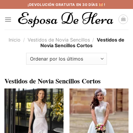
Saltar
¡DEVOLUCIÓN GRATUITA EN 30 DÍAS
!
al
contenido
Inicio
/
Vestidos de Novia Sencillos
/
Vestidos de
Novia Sencillos Cortos
Vestidos de Novia Sencillos Cortos