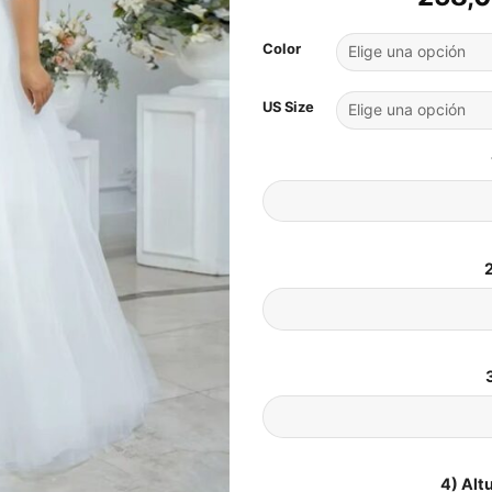
Color
US Size
2
4) Alt