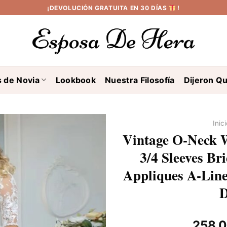
¡DEVOLUCIÓN GRATUITA EN 30 DÍAS
!
s de Novia
Lookbook
Nuestra Filosofía
Dijeron Qu
Inic
Vintage O-Neck W
3/4 Sleeves B
Appliques A-Line
D
258,