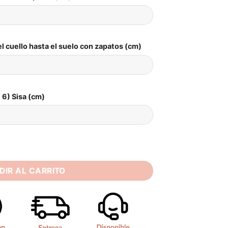
l cuello hasta el suelo con zapatos (cm)
6) Sisa (cm)
es Plus Size 3/4 Sleeves Bride Gowns Back Button Appliques A
DIR AL CARRITO