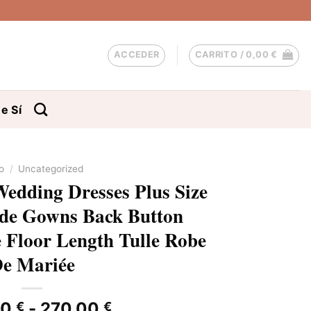
ACCEDER
CARRITO /
0,00
€
e Sí
io
/
Uncategorized
edding Dresses Plus Size
ride Gowns Back Button
 Floor Length Tulle Robe
e Mariée
Rango
00
-
270,00
€
€