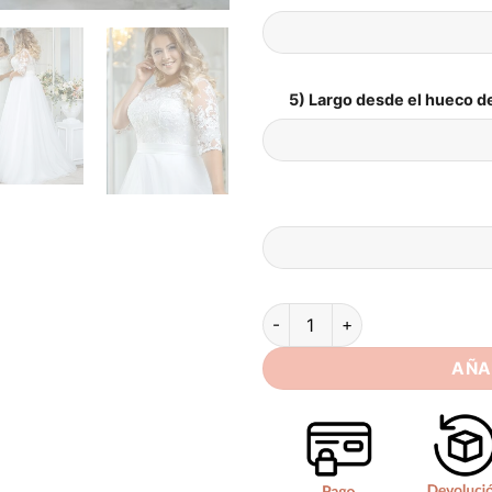
5) Largo desde el hueco de
Vintage O-Neck Wedding Dress
AÑA