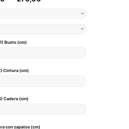
de
precios:
desde
258,00 €
hasta
270,00 €
1) Busto (cm)
) Cintura (cm)
3) Cadera (cm)
ura con zapatos (cm)