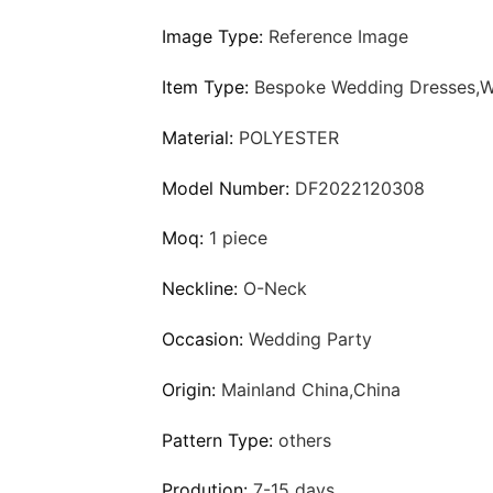
Image Type:
Reference Image
Item Type:
Bespoke Wedding Dresses,W
Material:
POLYESTER
Model Number:
DF2022120308
Moq:
1 piece
Neckline:
O-Neck
Occasion:
Wedding Party
Origin:
Mainland China,China
Pattern Type:
others
Prodution:
7-15 days