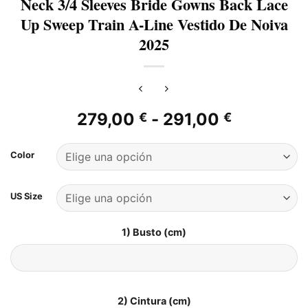
Neck 3/4 Sleeves Bride Gowns Back Lace
Up Sweep Train A-Line Vestido De Noiva
2025
Rango
279,00
-
291,00
€
€
de
precios:
Color
desde
279,00 €
US Size
hasta
291,00 €
1) Busto (cm)
2) Cintura (cm)