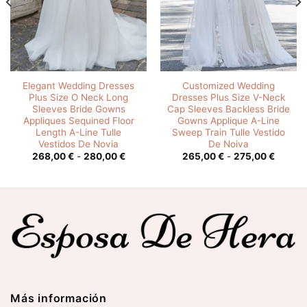
Elegant Wedding Dresses
Customized Wedding
Plus Size O Neck Long
Dresses Plus Size V-Neck
Sleeves Bride Gowns
Cap Sleeves Backless Bride
Appliques Sequined Floor
Gowns Applique A-Line
Length A-Line Tulle
Sweep Train Tulle Vestido
Vestidos De Novia
De Noiva
o
Rango
Rango
268,00
€
-
280,00
€
265,00
€
-
275,00
€
de
de
s:
precios:
precios
desde
desde
0 €
268,00 €
265,00
hasta
hasta
0 €
280,00 €
275,00
Más información