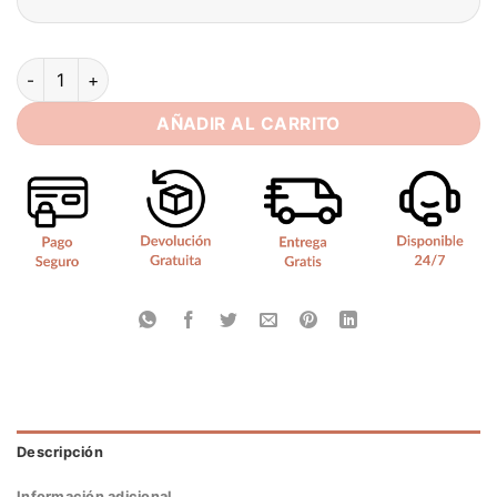
Elegant Tulle Wedding Dresses Plus Size V Neck 3/4 Sleeves
AÑADIR AL CARRITO
Descripción
Información adicional