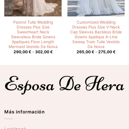
Pastrol Tulle Wedding
Customized Wedding
Dresses Plus Size
Dresses Plus Size V-Neck
Sweetheart Neck
Cap Sleeves Backless Bride
Sleeveless Bride Gowns
Gowns Applique A-Line
Appliques Floor Length
Sweep Train Tulle Vestido
Mermaid Vestido De Noiva
De Noiva
o
Rango
Rango
290,00
€
-
302,00
€
265,00
€
-
275,00
€
de
de
s:
precios:
precios
desde
desde
0 €
290,00 €
265,00
hasta
hasta
0 €
302,00 €
275,00
Más información