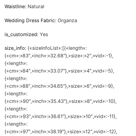
Waistline:
Natural
Wedding Dress Fabric:
Organza
is_customized:
Yes
size_info:
{«sizeInfoList»:[{«length»:
{«cm»:»83″,»inch»:»32.68″},»size»:»2″,»vid»:-1},
{«length»:
{«cm»:»84″,»inch»:»33.07″},»size»:»4″,»vid»:-5},
{«length»:
{«cm»:»88″,»inch»:»34.65″},»size»:»6″,»vid»:-9},
{«length»:
{«cm»:»90″,»inch»:»35.43″},»size»:»8″,»vid»:-10},
{«length»:
{«cm»:»93″,»inch»:»36.61″},»size»:»10″,»vid»:-11},
{«length»:
{«cm»:»97″,»inch»:»38.19″},»size»:»12″,»vid»:-12},