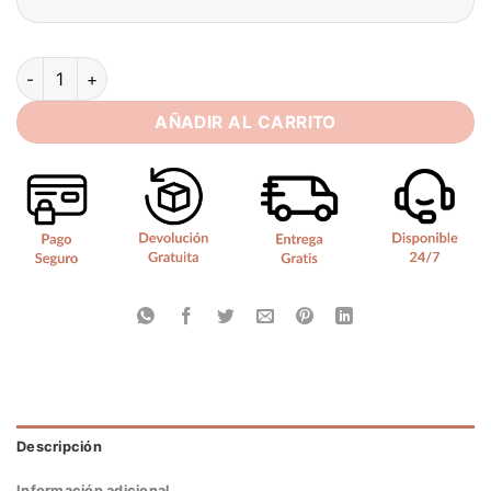
Simple Wedding Dresses Plus Size Deep V Neck Long Sleeves
AÑADIR AL CARRITO
Descripción
Información adicional