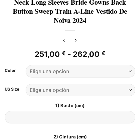
Neck Long Sleeves Bride Gowns Back
Button Sweep Train A-Line Vestido De
Noiva 2024
Rango
251,00
-
262,00
€
€
de
precios:
Color
desde
251,00 €
US Size
hasta
262,00 €
1) Busto (cm)
2) Cintura (cm)