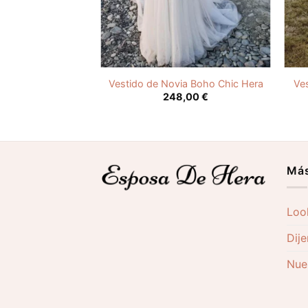
ovia Boho Manga
Vestido de Novia Boho Chic Hera
Ve
3/4
248,00
€
,00
€
Más
Loo
Dije
Nues