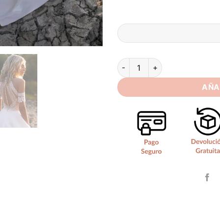
Vestidos de Novia Boho Luz d
AÑA