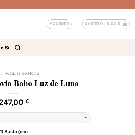
ACCEDER
CARRITO /
0,00
€
e Sí
/
Vestidos de Novia
ovia Boho Luz de Luna
247,00
€
1) Busto (cm)