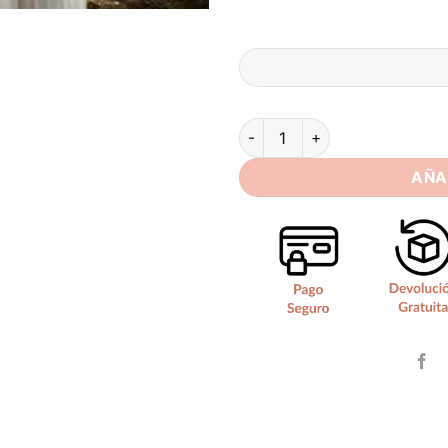
Vestidos de Novia Boho Jardí
AÑA