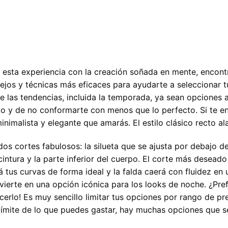
sta experiencia con la creación soñada en mente, encontra
jos y técnicas más eficaces para ayudarte a seleccionar tu
e las tendencias, incluida la temporada, ya sean opciones a
rlo y de no conformarte con menos que lo perfecto. Si te en
nimalista y elegante que amarás. El estilo clásico recto ala
dos cortes fabulosos: la silueta que se ajusta por debajo de 
cintura y la parte inferior del cuerpo. El corte más deseado 
rá tus curvas de forma ideal y la falda caerá con fluidez e
vierte en una opción icónica para los looks de noche. ¿Prefi
erlo! Es muy sencillo limitar tus opciones por rango de pre
ímite de lo que puedes gastar, hay muchas opciones que se