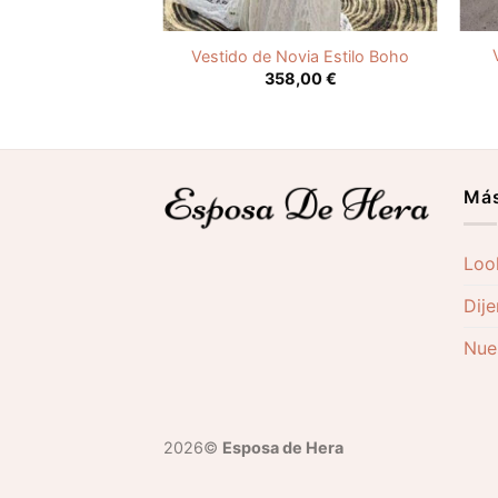
ovia Boho Manga
Vestido de Novia Estilo Boho
3/4
358,00
€
,00
€
Más
Loo
Dije
Nues
2026©
Esposa de Hera