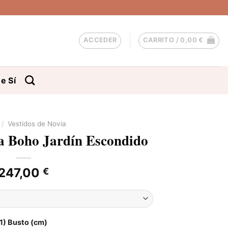
ACCEDER
CARRITO /
0,00
€
e Sí
/
Vestidos de Novia
ia Boho Jardín Escondido
247,00
€
1) Busto (cm)