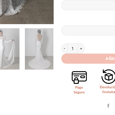
Vestido de Novia Sencillo par
AÑA