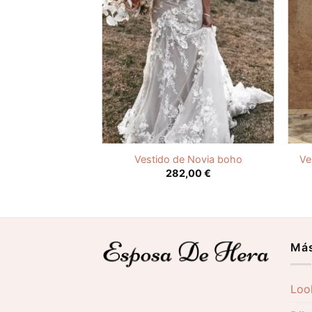
via Estilo Boho
Vestido de Novia boho
Ve
,00
€
282,00
€
Más
Loo