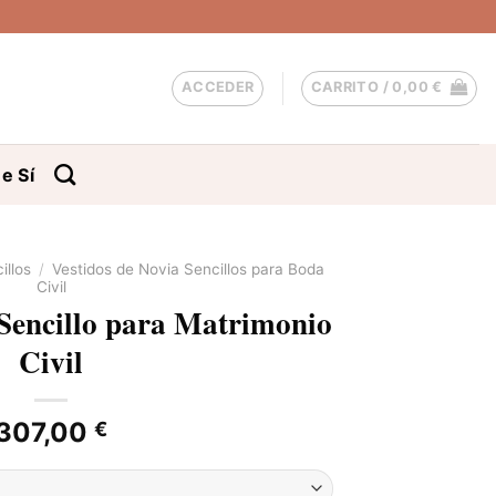
ACCEDER
CARRITO /
0,00
€
e Sí
illos
/
Vestidos de Novia Sencillos para Boda
Civil
 Sencillo para Matrimonio
Civil
307,00
€