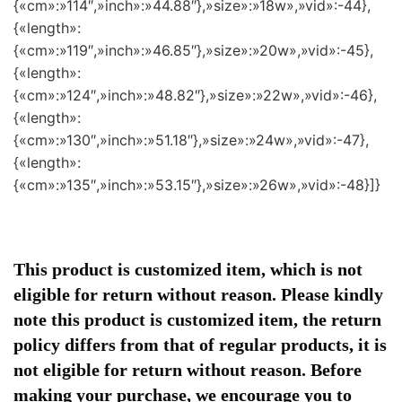
{«cm»:»114″,»inch»:»44.88″},»size»:»18w»,»vid»:-44},
{«length»:
{«cm»:»119″,»inch»:»46.85″},»size»:»20w»,»vid»:-45},
{«length»:
{«cm»:»124″,»inch»:»48.82″},»size»:»22w»,»vid»:-46},
{«length»:
{«cm»:»130″,»inch»:»51.18″},»size»:»24w»,»vid»:-47},
{«length»:
{«cm»:»135″,»inch»:»53.15″},»size»:»26w»,»vid»:-48}]}
This product is customized item, which is not
eligible for return without reason. Please kindly
note this product is customized item, the return
policy differs from that of regular products, it is
not eligible for return without reason. Before
making your purchase, we encourage you to