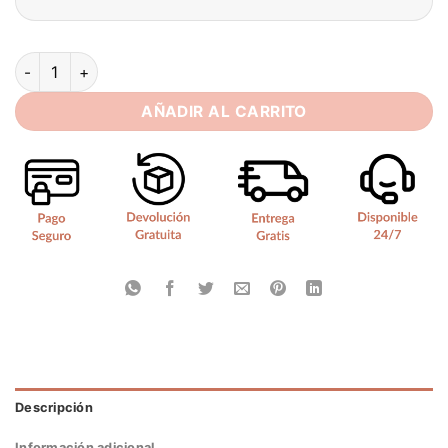
Simple Ivory Satin Mini Wedding Dress Sleeveless Pleat Halte
AÑADIR AL CARRITO
Descripción
Información adicional