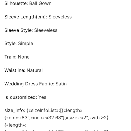
Silhouette:
Ball Gown
Sleeve Length(cm):
Sleeveless
Sleeve Style:
Sleeveless
Style:
Simple
Train:
None
Waistline:
Natural
Wedding Dress Fabric:
Satin
is_customized:
Yes
size_info:
{«sizeInfoList»:[{«length»:
{«cm»:»83″,»inch»:»32.68″},»size»:»2″,»vid»:-2},
{«length»: