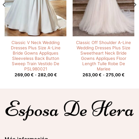
Classic V Neck Wedding
Classic Off Shoulder A-Line
Dresses Plus Size A-Line
Wedding Dresses Plus Size
Bride Gowns Appliques
Sweetheart Neck Bride
Sleeveless Back Button
Gowns Appliques Floor
Sweep Train Vestido De
Length Tulle Robe De
PSL980021
Mariee
o
Rango
Rango
269,00
€
-
282,00
€
263,00
€
-
275,00
€
s:
de
de
precios:
precios
0 €
desde
desde
269,00 €
263,00
0 €
hasta
hasta
282,00 €
275,00
Más información